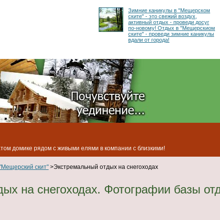
Зимние каникулы в "Мещерском
ските" - это свежий воздух,
активный отдых - проведи досуг
по-новому! Отдых в "Мещерскиом
ските" - проведи зимние каникулы
вдали от города!
ом домике рядом с живыми елями в компании с близкими!
"Мещерский скит"
>Экстремальный отдых на снегоходах
ых на снегоходах. Фотографии базы от