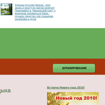
Хороша русская банька - всю
хворь и простуду мигом излечит!
Приезжайте в "Мещерский скит" с
веничком попариться! Баня -
лучшее средство для очищения
организма и духа!
БРОНИРОВАНИЕ
Встреча Нового года 2010!
дыха