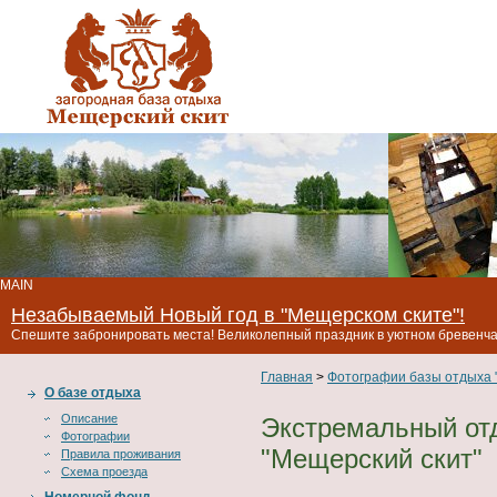
MAIN
Незабываемый Новый год в "Мещерском ските"!
Спешите забронировать места! Великолепный праздник в уютном бревенчат
Главная
>
Фотографии базы отдыха 
О базе отдыха
Описание
Экстремальный отд
Фотографии
"Мещерский скит"
Правила проживания
Схема проезда