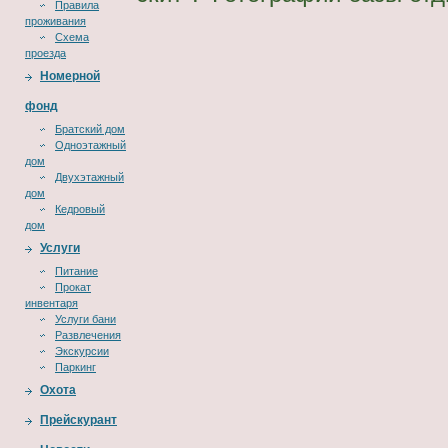
Правила
проживания
Схема
проезда
Номерной
фонд
Братский дом
Одноэтажный
дом
Двухэтажный
дом
Кедровый
дом
Услуги
Питание
Прокат
инвентаря
Услуги бани
Развлечения
Экскурсии
Паркинг
Охота
Прейскурант