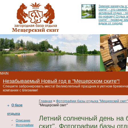
Зимние каникулы в
ските" - это свежий
активный отдых - п
по-новому! Отдых 
ските" - проведи з
вдали от города!
MAIN
Незабываемый Новый год в "Мещерском ските"!
Спешите забронировать места! Великолепный праздник в уютном бревенча
компании с близкими!
Главная
>
Фотографии базы отдыха "Мещерский скит"
О базе
"Мещерский скит"
отдыха
Летний солнечный день на 
Описание
скит". Фотографии базы от
Фотографии